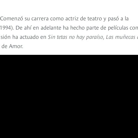
Comenzó su carrera como actriz de teatro y pasó a la
1994). De ahí en adelante ha hecho parte de películas c
visión ha actuado en
Sin tetas no hay paraíso, Las muñecas 
 de Amor.