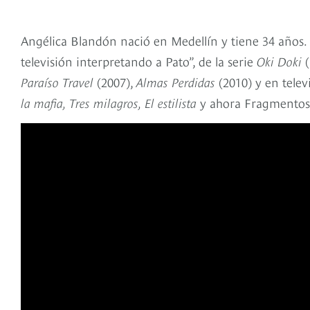
Angélica Blandón nació en Medellín y tiene 34 años. 
televisión interpretando a Pato”, de la serie
Oki Doki
(
Paraíso Travel
(2007),
Almas Perdidas
(2010) y en tele
la mafia, Tres milagros, El estilista
y ahora Fragmentos