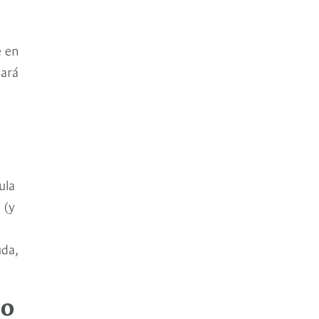
e en
dará
ula
 (y
uda,
mo