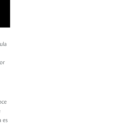
ula
por
oce
e
a es