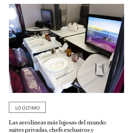
LO ÚLTIMO
Las aerolíneas más lujosas del mundo:
E
suites privadas, chefs exclusivos y
d