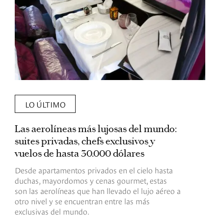
LO ÚLTIMO
Las aerolíneas más lujosas del mundo:
E
suites privadas, chefs exclusivos y
d
vuelos de hasta 30.000 dólares
E
c
Desde apartamentos privados en el cielo hasta
c
duchas, mayordomos y cenas gourmet, estas
son las aerolíneas que han llevado el lujo aéreo a
R
otro nivel y se encuentran entre las más
exclusivas del mundo.