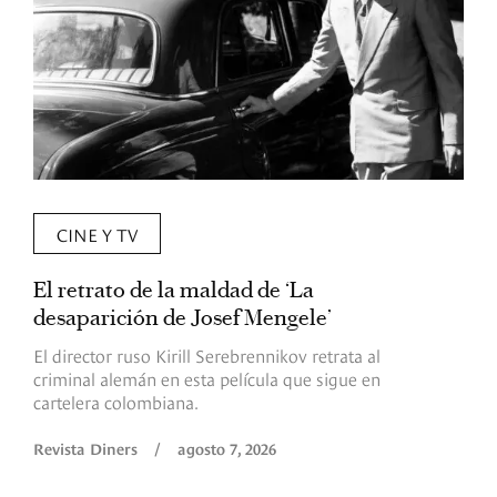
CINE Y TV
El retrato de la maldad de ‘La
L
desaparición de Josef Mengele’
d
d
El director ruso Kirill Serebrennikov retrata al
criminal alemán en esta película que sigue en
F
cartelera colombiana.
s
O
Revista Diners
/
agosto 7, 2026
é
c