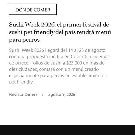
DÓNDE COMER
Sushi Week 2026: el primer festival de
L
sushi pet friendly del país tendrá menú
s
para perros
v
Sushi Week 2026 llegará del 14 al 23 de agosto
D
con una propuesta inédita en Colombia: además
d
de ofrecer rollos de sushi a $23.000 en más de
s
diez ciudades, contará con un menú creado
o
especialmente para perros en establecimientos
e
pet friendly.
R
Revista Diners
/
agosto 9, 2026