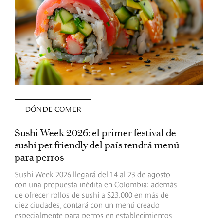
DÓNDE COMER
Sushi Week 2026: el primer festival de
L
sushi pet friendly del país tendrá menú
s
para perros
v
Sushi Week 2026 llegará del 14 al 23 de agosto
D
con una propuesta inédita en Colombia: además
d
de ofrecer rollos de sushi a $23.000 en más de
s
diez ciudades, contará con un menú creado
o
especialmente para perros en establecimientos
e