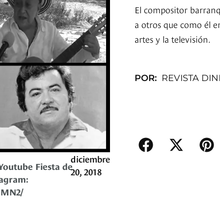
El compositor barranq
a otros que como él en
artes y la televisión.
POR:
REVISTA DI
diciembre
Youtube Fiesta de
20, 2018
tagram:
BMN2/