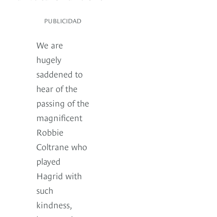
PUBLICIDAD
We are
hugely
saddened to
hear of the
passing of the
magnificent
Robbie
Coltrane who
played
Hagrid with
such
kindness,