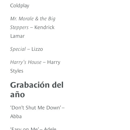
Coldplay
Mr. Morale & the Big
Steppers
– Kendrick
Lamar
Special
– Lizzo
Harry’s House
– Harry
Styles
Grabación del
año
‘Don’t Shut Me Down’ –
Abba
‘Easy on Me’ – Adele