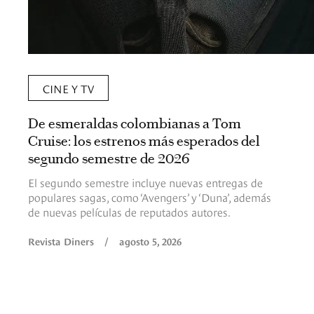
CINE Y TV
De esmeraldas colombianas a Tom
Cruise: los estrenos más esperados del
segundo semestre de 2026
El segundo semestre incluye nuevas entregas de
populares sagas, como ‘Avengers’ y ‘Duna’, además
de nuevas películas de reputados autores.
Revista Diners
/
agosto 5, 2026