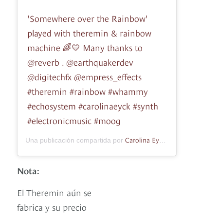
'Somewhere over the Rainbow'
played with theremin & rainbow
machine 🌈💛 Many thanks to
@reverb . @earthquakerdev
@digitechfx @empress_effects
#theremin #rainbow #whammy
#echosystem #carolinaeyck #synth
#electronicmusic #moog
Carolina Eyck
Una publicación compartida por
(@carolinaeyck)
Nota:
El Theremin aún se
fabrica y su precio