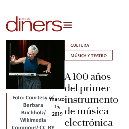
CULTURA
MÚSICA Y TEATRO
A 100 años
del primer
Foto:
Courtesy of
instrumento
marzo
Barbara
15,
de música
Buchholz/
2019
Wikimedia
electrónica
Commons/ CC BY