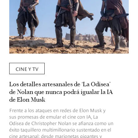
CINE Y TV
Los detalles artesanales de ‘La Odisea’
R
de Nolan que nunca podrá igualar la IA
m
de Elon Musk
I
Frente a los ataques en redes de Elon Musk y
E
sus promesas de emular el cine con IA, La
e
Odisea de Christopher Nolan se afianza como un
b
éxito taquillero multimillonario sustentado en el
C
cine artesanal: desde marionetas gigantes y
c