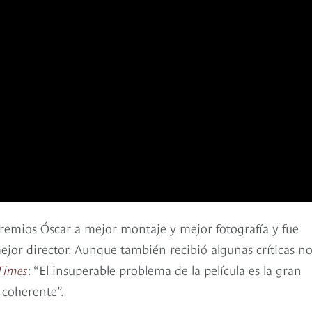
premios Óscar a mejor montaje y mejor fotografía y fue
ejor director. Aunque también recibió algunas críticas n
Times
: “El insuperable problema de la película es la gran
 coherente”.