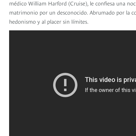
médico William Harford (Cruise), le confiesa una noche
matrimonio por un desconocido. Abrumado por la con
hedonismo y al placer sin límites.