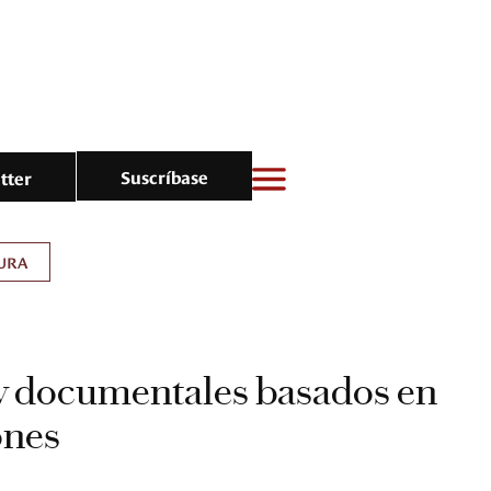
Suscríbase
tter
URA
 y documentales basados en
ones