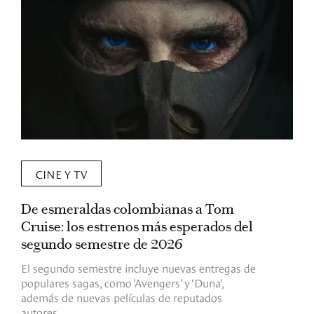
CINE Y TV
De esmeraldas colombianas a Tom
L
Cruise: los estrenos más esperados del
«
segundo semestre de 2026
p
El segundo semestre incluye nuevas entregas de
E
populares sagas, como ‘Avengers’ y ‘Duna’,
h
además de nuevas películas de reputados
d
autores.
h