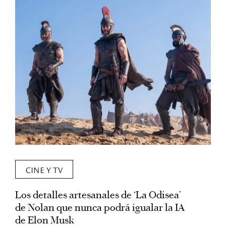
CINE Y TV
Los detalles artesanales de ‘La Odisea’
R
de Nolan que nunca podrá igualar la IA
m
de Elon Musk
I