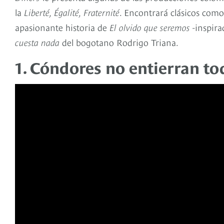
la
Liberté, Égalité, Fraternité
. Encontrará clásicos com
apasionante historia de
El olvido que seremos
-inspira
cuesta nada
del bogotano Rodrigo Triana.
1. Cóndores no entierran tod