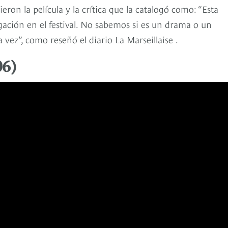
ron la película y la crítica que la catalogó como: “Esta
gación en el festival. No sabemos si es un drama o un
vez”, como reseñó el diario La Marseillaise .
06)