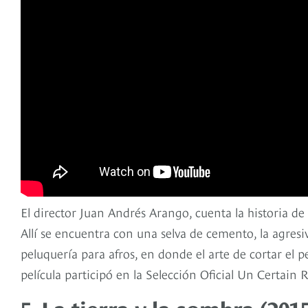
El director Juan Andrés Arango, cuenta la historia d
Allí se encuentra con una selva de cemento, la agresi
peluquería para afros, en donde el arte de cortar el p
película participó en la Selección Oficial Un Certain 
5. La tierra y la sombra (201