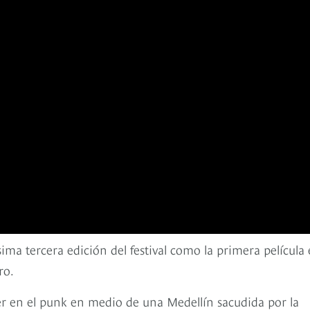
sima tercera edición del festival como la primera película
ro.
er en el punk en medio de una Medellín sacudida por la