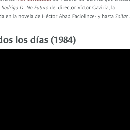
o
Rodrigo D: No Futuro
del director Víctor Gaviria, la
da en la novela de Héctor Abad Faciolince- y hasta
Soñar 
os los días (1984)