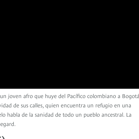
e un joven afro que huye del Pacífico colombiano a Bogotá
vidad de sus calles, quien encuentra un refugio en una
elo habla de la sanidad de todo un pueblo ancestral. La
Regard.
5)