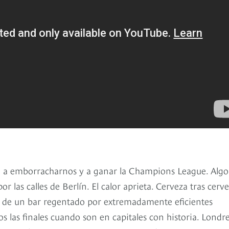
a emborracharnos y a ganar la Champions League. Algo 
 las calles de Berlín. El calor aprieta. Cerveza tras cerve
o de un bar regentado por extremadamente eficientes
las finales cuando son en capitales con historia. Londre