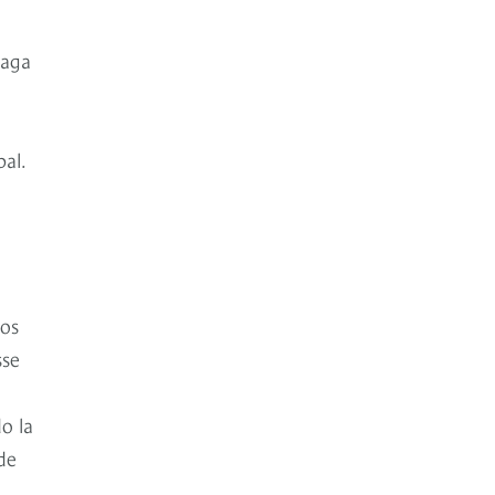
raga
al.
los
sse
o la
de