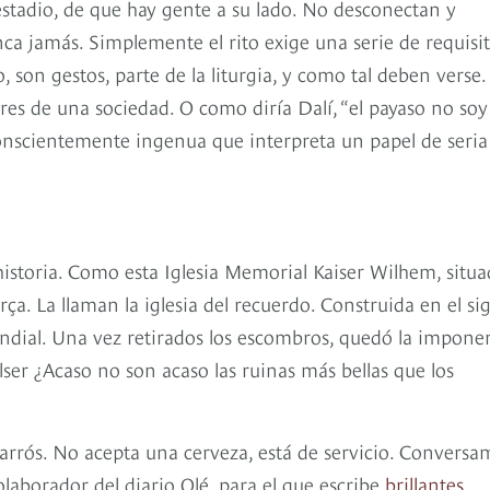
tadio, de que hay gente a su lado. No desconectan y
ca jamás. Simplemente el rito exige una serie de requisit
so, son gestos, parte de la liturgia, y como tal deben verse
res de una sociedad. O como diría Dalí, “el payaso no soy
onscientemente ingenua que interpreta un papel de seria
historia. Como esta Iglesia Memorial Kaiser Wilhem, situ
ça. La llaman la iglesia del recuerdo. Construida en el sig
dial. Una vez retirados los escombros, quedó la impone
lser ¿Acaso no son acaso las ruinas más bellas que los
arrós. No acepta una cerveza, está de servicio. Conversa
laborador del diario Olé, para el que escribe
brillantes