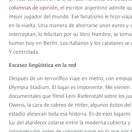
columnas de opinión
, el escritor argentino admite qu
mejor jugador del mundo. Ese fanatismo le hizo viaja
en la vuelta. Una manera de ahorrarse unos euros y de
interceptan, lo felicitan por su libro Hambre, se tom
humor hoy en Berlín. Los italianos y los catalanes se 
Y controlada.
Escasez lingüística en la red
Después de un terrorífico viaje en metro, con empujo
Olympia Stadium. El lugar es imponente. Me vienen 
documentales que filmó Leni Riefenstahl sobre los jue
Owens, la cara de cabreo de Hitler, algunos éxitos de
estadio atesoran toda esa historia. Es de esos lugare
luz del atardecer colarse entre la moderna cubierta y
introspección antes de concentrarnos en lo que nos tr