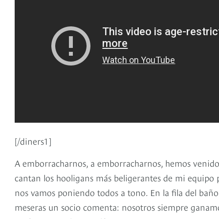
[/diners1]
A emborracharnos, a emborracharnos, hemos venido 
cantan los hooligans más beligerantes de mi equipo por
nos vamos poniendo todos a tono. En la fila del bañ
meseras un socio comenta: nosotros siempre ganamos 