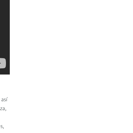
así
za,
s,