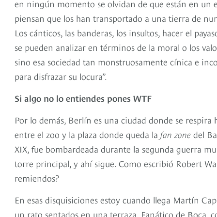
en ningún momento se olvidan de que están en un es
piensan que los han transportado a una tierra de nun
Los cánticos, las banderas, los insultos, hacer el paya
se pueden analizar en términos de la moral o los valo
sino esa sociedad tan monstruosamente cínica e inc
para disfrazar su locura”.
Si algo no lo entiendes pones WTF
Por lo demás, Berlín es una ciudad donde se respira 
entre el zoo y la plaza donde queda la
fan zone
del Bar
XIX, fue bombardeada durante la segunda guerra mun
torre principal, y ahí sigue. Como escribió Robert Wa
remiendos?
En esas disquisiciones estoy cuando llega Martín Cap
un rato sentados en una terraza. Fanático de Boca, co