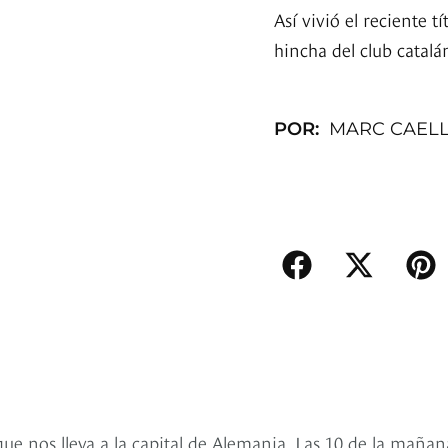
Así vivió el reciente 
hincha del club catalá
POR:
MARC CAEL
que nos lleva a la capital de Alemania. Las 10 de la mañan