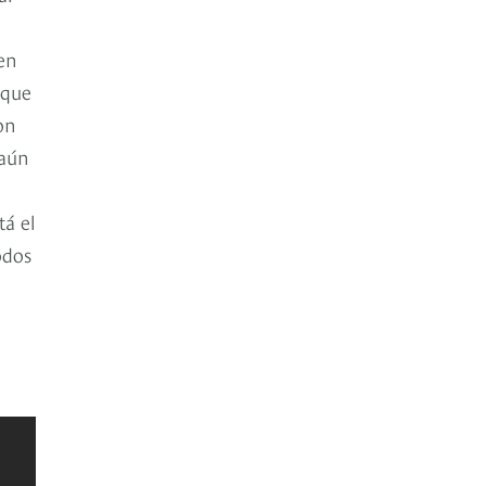
 en
 que
on
 aún
tá el
odos