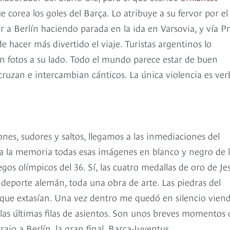
e corea los goles del Barça. Lo atribuye a su fervor por el
r a Berlín haciendo parada en la ida en Varsovia, y vía P
 hacer más divertido el viaje. Turistas argentinos lo
an fotos a su lado. Todo el mundo parece estar de buen
cruzan e intercambian cánticos. La única violencia es verb
nes, sudores y saltos, llegamos a las inmediaciones del
a la memoria todas esas imágenes en blanco y negro de 
gos olímpicos del 36. Sí, las cuatro medallas de oro de Je
l deporte alemán, toda una obra de arte. Las piedras del
s que extasían. Una vez dentro me quedó en silencio viend
 las últimas filas de asientos. Son unos breves momentos 
ajo a Berlín, la gran final. Barça-Juventus.