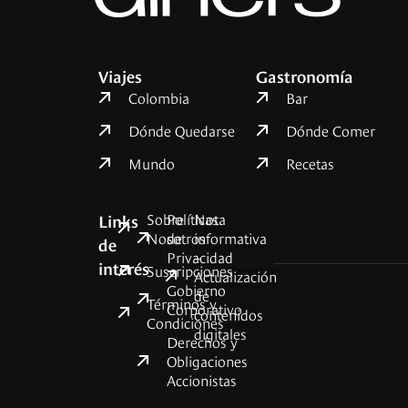
Viajes
Gastronomía
Colombia
Bar
Dónde Quedarse
Dónde Comer
Mundo
Recetas
Sobre
Políticas
Nota
Links
Nosotros
de
informativa
de
Privacidad
–
interés
Suscripciones
Actualización
Gobierno
de
Términos y
Corporativo
contenidos
Condiciones
digitales
Derechos y
Obligaciones
Accionistas