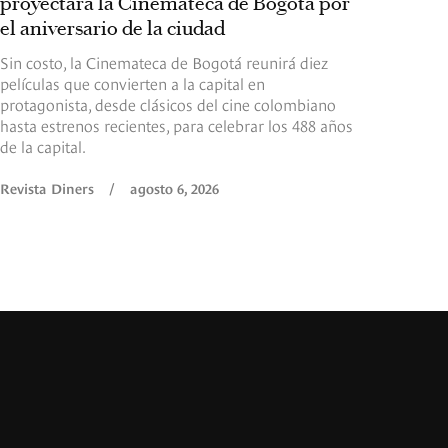
proyectará la Cinemateca de Bogotá por
el aniversario de la ciudad
Sin costo, la Cinemateca de Bogotá reunirá diez
películas que convierten a la capital en
protagonista, desde clásicos del cine colombiano
hasta estrenos recientes, para celebrar los 488 años
de la capital.
Revista Diners
/
agosto 6, 2026