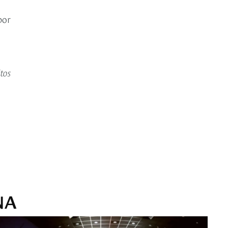
por
tos
NA