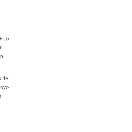
Esto
ón
an
s de
poyo
n