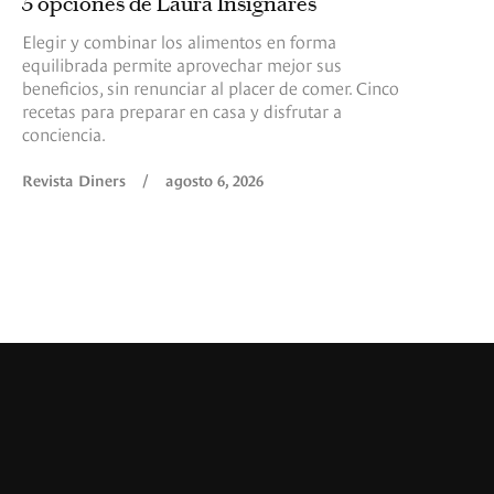
5 opciones de Laura Insignares
Elegir y combinar los alimentos en forma
equilibrada permite aprovechar mejor sus
beneficios, sin renunciar al placer de comer. Cinco
recetas para preparar en casa y disfrutar a
conciencia.
Revista Diners
/
agosto 6, 2026