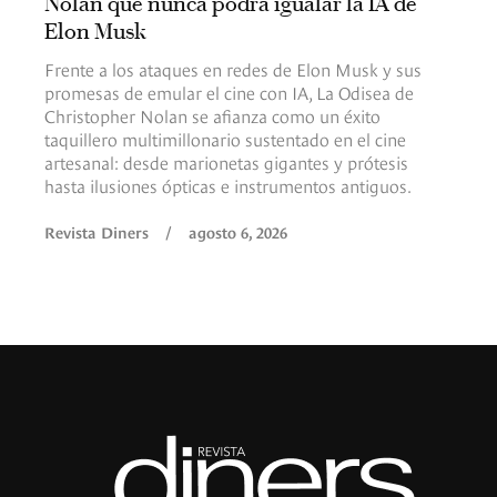
Nolan que nunca podrá igualar la IA de
Elon Musk
Frente a los ataques en redes de Elon Musk y sus
promesas de emular el cine con IA, La Odisea de
Christopher Nolan se afianza como un éxito
taquillero multimillonario sustentado en el cine
artesanal: desde marionetas gigantes y prótesis
hasta ilusiones ópticas e instrumentos antiguos.
Revista Diners
/
agosto 6, 2026