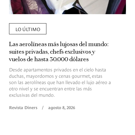
LO ÚLTIMO
Las aerolíneas más lujosas del mundo:
E
suites privadas, chefs exclusivos y
d
vuelos de hasta 30.000 dólares
E
c
Desde apartamentos privados en el cielo hasta
c
duchas, mayordomos y cenas gourmet, estas
son las aerolíneas que han llevado el lujo aéreo a
R
otro nivel y se encuentran entre las más
exclusivas del mundo.
Revista Diners
/
agosto 8, 2026