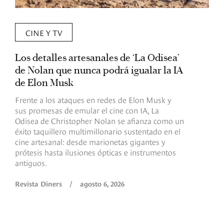
CINE Y TV
Los detalles artesanales de ‘La Odisea’
R
de Nolan que nunca podrá igualar la IA
m
de Elon Musk
I
Frente a los ataques en redes de Elon Musk y
E
sus promesas de emular el cine con IA, La
e
Odisea de Christopher Nolan se afianza como un
b
éxito taquillero multimillonario sustentado en el
C
cine artesanal: desde marionetas gigantes y
c
prótesis hasta ilusiones ópticas e instrumentos
antiguos.
R
Revista Diners
/
agosto 6, 2026