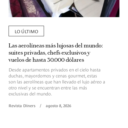
LO ÚLTIMO
Las aerolíneas más lujosas del mundo:
E
suites privadas, chefs exclusivos y
d
vuelos de hasta 30.000 dólares
E
c
Desde apartamentos privados en el cielo hasta
c
duchas, mayordomos y cenas gourmet, estas
son las aerolíneas que han llevado el lujo aéreo a
R
otro nivel y se encuentran entre las más
exclusivas del mundo.
Revista Diners
/
agosto 8, 2026