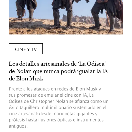
CINE Y TV
Los detalles artesanales de ‘La Odisea’
R
de Nolan que nunca podrá igualar la IA
m
de Elon Musk
I
Frente a los ataques en redes de Elon Musk y
E
sus promesas de emular el cine con IA, La
e
Odisea de Christopher Nolan se afianza como un
b
éxito taquillero multimillonario sustentado en el
C
cine artesanal: desde marionetas gigantes y
c
prótesis hasta ilusiones ópticas e instrumentos
antiguos.
R