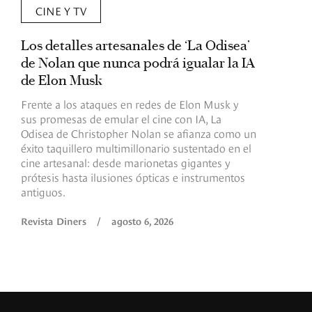
CINE Y TV
Los detalles artesanales de ‘La Odisea’
R
de Nolan que nunca podrá igualar la IA
m
de Elon Musk
I
Frente a los ataques en redes de Elon Musk y
E
sus promesas de emular el cine con IA, La
e
Odisea de Christopher Nolan se afianza como un
b
éxito taquillero multimillonario sustentado en el
C
cine artesanal: desde marionetas gigantes y
c
prótesis hasta ilusiones ópticas e instrumentos
antiguos.
R
Revista Diners
/
agosto 6, 2026