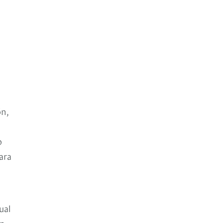
ón,
o
ara
ual
en