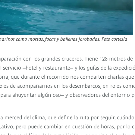
 marinos como morsas, focas y ballenas jorobadas. Foto cortesía
paración con los grandes cruceros. Tiene 128 metros de
l servicio ‒hotel y restaurante‒ y los guías de la expedici
toria, que durante el recorrido nos comparten charlas que
sables de acompañarnos en los desembarcos, en roles com
 para ahuyentar algún oso‒ y observadores del entorno p
a merced del clima, que define la ruta por seguir, cuándo
tativo, pero puede cambiar en cuestión de horas, por lo c
 en la que el líder de la expedición y su equipo ahondan 