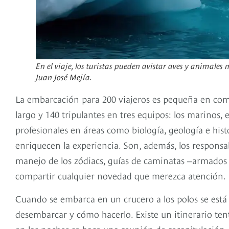
En el viaje, los turistas pueden avistar aves y animales
Juan José Mejía.
La embarcación para 200 viajeros es pequeña en com
largo y 140 tripulantes en tres equipos: los marinos, e
profesionales en áreas como biología, geología e his
enriquecen la experiencia. Son, además, los respon
manejo de los zódiacs, guías de caminatas ‒armados
compartir cualquier novedad que merezca atención.
Cuando se embarca en un crucero a los polos se está 
desembarcar y cómo hacerlo. Existe un itinerario ten
en las noches se hace una reunión de recapitulación,