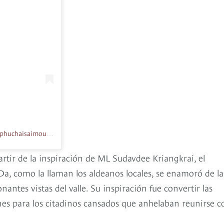
Una publicación compartida de Phu Chaisai Mountain Resort (@phuchaisaimountainresort)
artir de la inspiración de ML Sudavdee Kriangkrai, el
Da, como la llaman los aldeanos locales, se enamoró de la
tes vistas del valle. Su inspiración fue convertir las
es para los citadinos cansados que anhelaban reunirse c