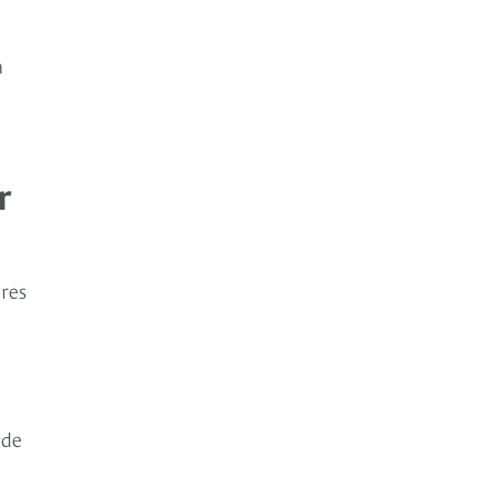
a
r
res
 de