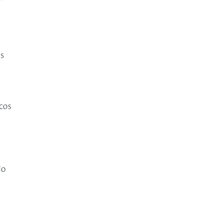
os
cos
do