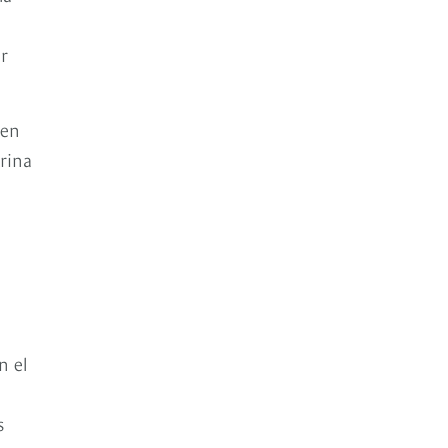
ar
 en
trina
n el
s