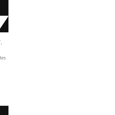
T
,
tes