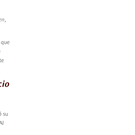
en
,
, que
e
te
cio
ó su
Al