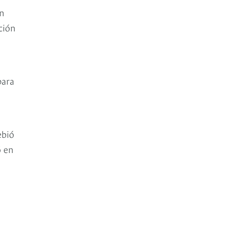
ón
ción
para
ebió
ó en