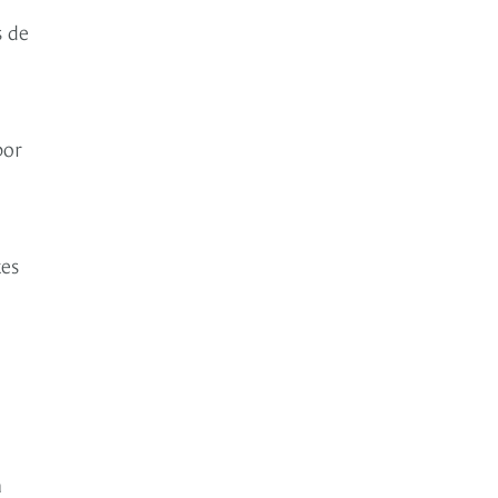
s de
por
tes
a