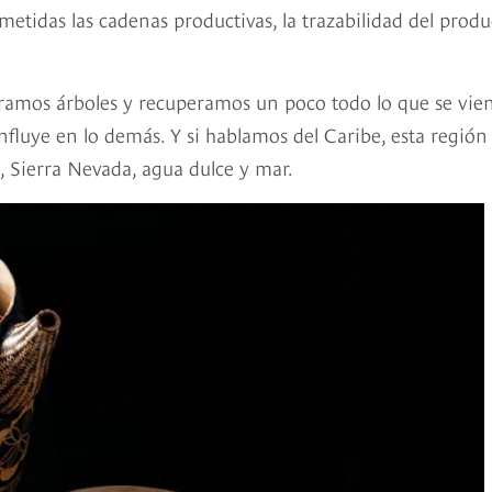
metidas las cadenas productivas, la trazabilidad del produ
ramos árboles y recuperamos un poco todo lo que se vie
fluye en lo demás. Y si hablamos del Caribe, esta región
, Sierra Nevada, agua dulce y mar.