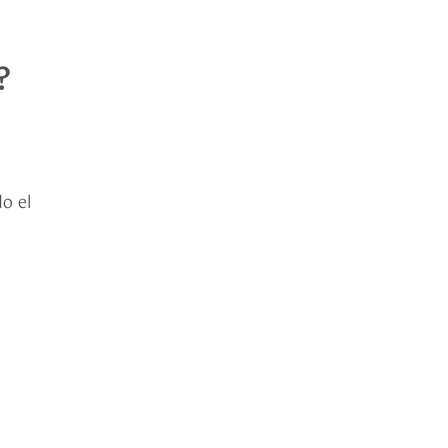
?
o el