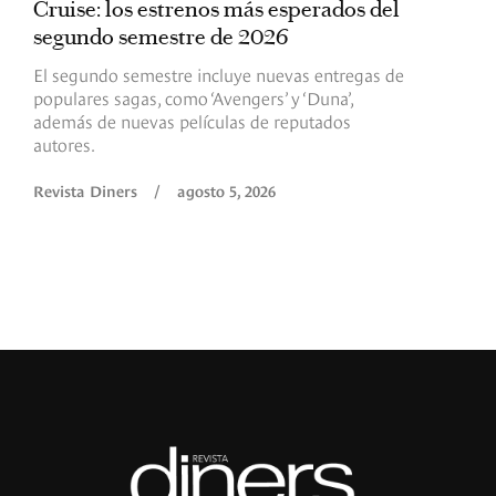
Cruise: los estrenos más esperados del
«
segundo semestre de 2026
p
El segundo semestre incluye nuevas entregas de
E
populares sagas, como ‘Avengers’ y ‘Duna’,
h
además de nuevas películas de reputados
d
autores.
h
(
l
Revista Diners
/
agosto 5, 2026
L