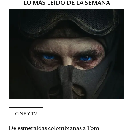
LO MÁS LEÍDO DE LA SEMANA
CINE Y TV
De esmeraldas colombianas a Tom
L