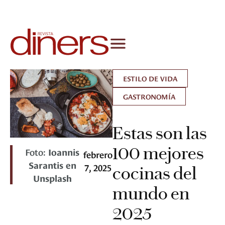
ESTILO DE VIDA
GASTRONOMÍA
Estas son las
100 mejores
Foto:
Ioannis
febrero
Sarantis en
7, 2025
cocinas del
Unsplash
mundo en
2025