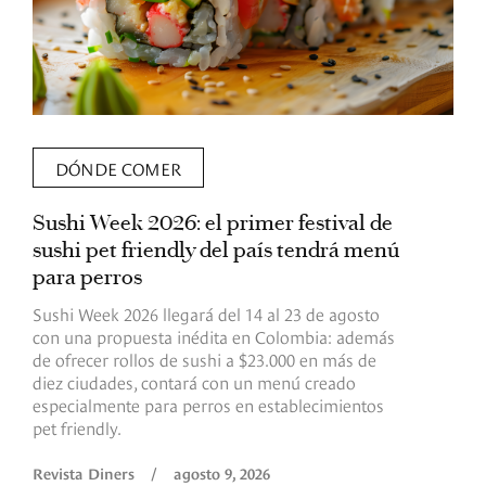
DÓNDE COMER
Sushi Week 2026: el primer festival de
L
sushi pet friendly del país tendrá menú
s
para perros
v
Sushi Week 2026 llegará del 14 al 23 de agosto
D
con una propuesta inédita en Colombia: además
d
de ofrecer rollos de sushi a $23.000 en más de
s
diez ciudades, contará con un menú creado
o
especialmente para perros en establecimientos
e
pet friendly.
R
Revista Diners
/
agosto 9, 2026