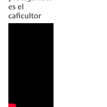
es el
caficultor