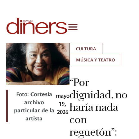
CULTURA
MÚSICA Y TEATRO
“Por
dignidad, no
Foto:
Cortesía
mayo
archivo
19,
haría nada
particular de la
2026
con
artista
reguetón”: