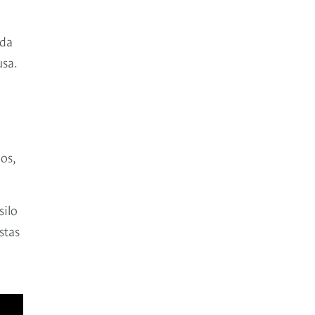
ida
usa.
a
os,
silo
stas