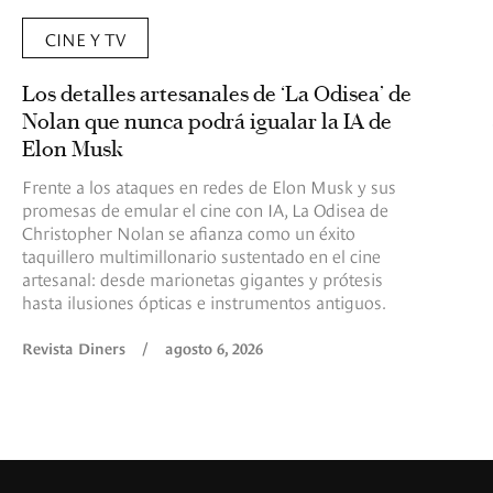
CINE Y TV
Los detalles artesanales de ‘La Odisea’ de
Nolan que nunca podrá igualar la IA de
Elon Musk
Frente a los ataques en redes de Elon Musk y sus
promesas de emular el cine con IA, La Odisea de
Christopher Nolan se afianza como un éxito
taquillero multimillonario sustentado en el cine
artesanal: desde marionetas gigantes y prótesis
hasta ilusiones ópticas e instrumentos antiguos.
Revista Diners
/
agosto 6, 2026