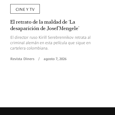
CINE Y TV
El retrato de la maldad de ‘La
desaparición de Josef Mengele’
El director ruso Kirill Serebrennikov retrata al
criminal alemán en esta película que sigue en
cartelera colombiana.
Revista Diners
/
agosto 7, 2026