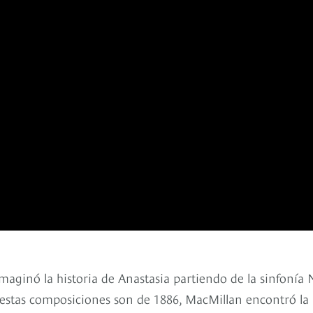
imaginó la historia de Anastasia partiendo de la sinfonía 
e estas composiciones son de 1886, MacMillan encontró la