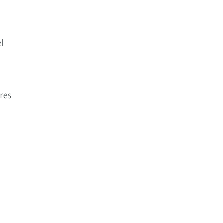
l
res