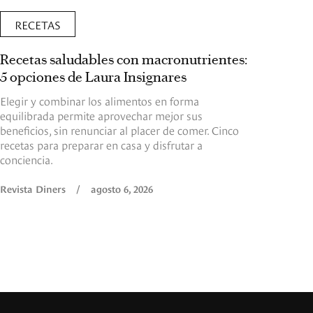
RECETAS
Recetas saludables con macronutrientes:
5 opciones de Laura Insignares
Elegir y combinar los alimentos en forma
equilibrada permite aprovechar mejor sus
beneficios, sin renunciar al placer de comer. Cinco
recetas para preparar en casa y disfrutar a
conciencia.
Revista Diners
/
agosto 6, 2026