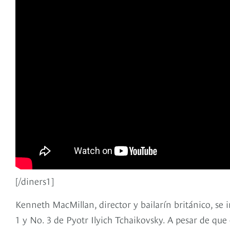
[/diners1]
Kenneth MacMillan, director y bailarín británico, se 
1 y No. 3 de Pyotr Ilyich Tchaikovsky. A pesar de qu