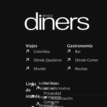
Viajes
Gastronomía
Colombia
Bar
Dónde Quedarse
Dónde Comer
Mundo
Recetas
Sobre
Políticas
Nota
Links
Nosotros
de
informativa
de
Privacidad
–
interés
Suscripciones
Actualización
Gobierno
de
Términos y
Corporativo