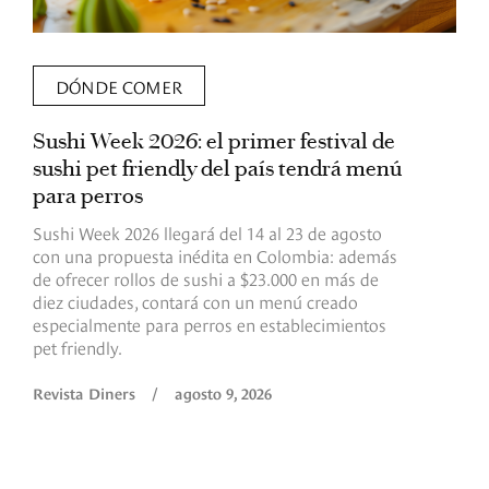
DÓNDE COMER
Sushi Week 2026: el primer festival de
L
sushi pet friendly del país tendrá menú
s
para perros
v
Sushi Week 2026 llegará del 14 al 23 de agosto
D
con una propuesta inédita en Colombia: además
d
de ofrecer rollos de sushi a $23.000 en más de
s
diez ciudades, contará con un menú creado
o
especialmente para perros en establecimientos
e
pet friendly.
R
Revista Diners
/
agosto 9, 2026