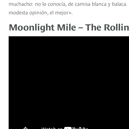
muchacho: no lo conocía, de camisa blanca y balaca
modesta opinión, el mejor».
Moonlight Mile – The Rolli