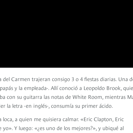
 del Carmen trajeran consigo 3 o 4 fiestas diarias. Una d
os papás y la empleada-. Allí conoció a Leopoldo Brook, qui
aba con su guitarra las notas de White Room, mientras M
 la letra -en inglés-, consumía su primer ácido.
 loca, a quien me quisiera calmar. «Eric Clapton, Eric
yo». Y luego: «¿es uno de los mejores?», y ubiqué al