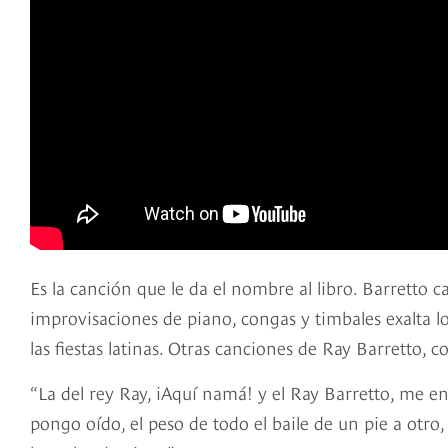
Es la canción que le da el nombre al libro. Barretto
improvisaciones de piano, congas y timbales exalta l
las fiestas latinas. Otras canciones de Ray Barretto, 
“La del rey Ray, iAquí namá! y el Ray Barretto, me en
pongo oído, el peso de todo el baile de un pie a otro