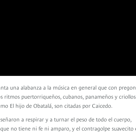
 canta una alabanza a la música en general que con pregon
os ritmos puertorriqueños, cubanos, panameños y criollos
como El hijo de Obatalá, son citadas por Caicedo.
señaron a respirar y a turnar el peso de todo el cuerpo,
, que no tiene ni fe ni amparo, y el contragolpe suavecito