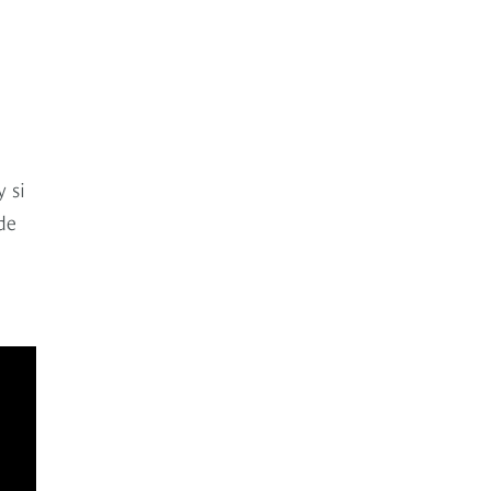
 si
de