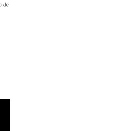
o de
a