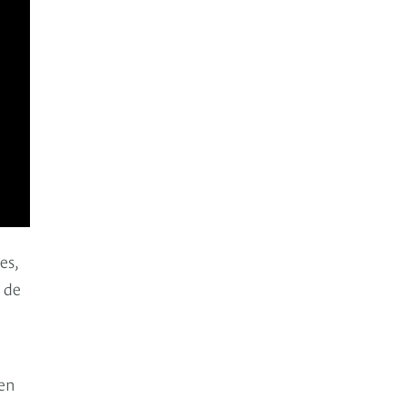
es,
 de
 en