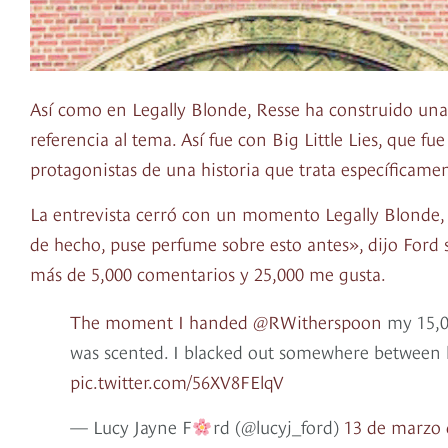
Así como en Legally Blonde, Resse ha construido una
referencia al tema. Así fue con Big Little Lies, que 
protagonistas de una historia que trata específicamen
La entrevista cerró con un momento Legally Blonde,
de hecho, puse perfume sobre esto antes», dijo Ford s
más de 5,000 comentarios y 25,000 me gusta.
The moment I handed
@RWitherspoon
my 15,00
was scented. I blacked out somewhere between 
pic.twitter.com/56XV8FElqV
— Lucy Jayne F
rd (@lucyj_ford)
13 de marzo 