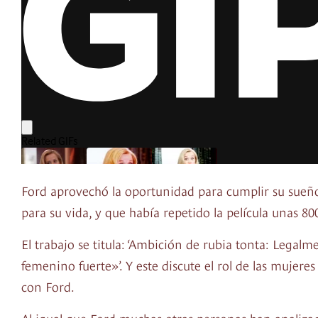
Ford aprovechó la oportunidad para cumplir su sueño, y 
para su vida, y que había repetido la película unas 80
El trabajo se titula: ‘Ambición de rubia tonta: Legal
femenino fuerte»’. Y este discute el rol de las mujere
con Ford.
Al igual que Ford muchas otras personas han analizado