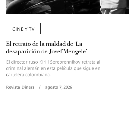
CINE Y TV
El retrato de la maldad de ‘La
desaparición de Josef Mengele’
El director ruso Kirill Serebrennikov retrata al
criminal alemán en esta película que sigue en
cartelera colombiana.
Revista Diners
/
agosto 7, 2026