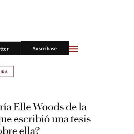
Suscríbase
tter
URA
ía Elle Woods de la
ue escribió una tesis
bre ella?