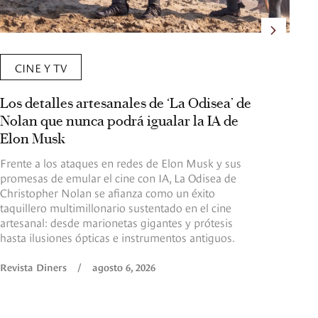
CINE Y TV
Los detalles artesanales de ‘La Odisea’ de
La
Nolan que nunca podrá igualar la IA de
su
Elon Musk
de
Frente a los ataques en redes de Elon Musk y sus
De
promesas de emular el cine con IA, La Odisea de
du
Christopher Nolan se afianza como un éxito
la
taquillero multimillonario sustentado en el cine
ni
artesanal: desde marionetas gigantes y prótesis
mu
hasta ilusiones ópticas e instrumentos antiguos.
Re
Revista Diners
/
agosto 6, 2026