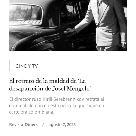
CINE Y TV
El retrato de la maldad de ‘La
L
desaparición de Josef Mengele’
d
d
El director ruso Kirill Serebrennikov retrata al
criminal alemán en esta película que sigue en
F
cartelera colombiana.
s
O
Revista Diners
/
agosto 7, 2026
é
c