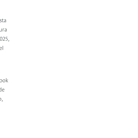
sta
tura
025,
el
rook
de
o,