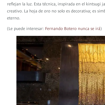
reflejan la luz. Esta técnica, inspirada en el kintsug
creativo. La hoja de oro no solo es decorativa; es sim
eterno.
(Le puede interesar:
Fernando Botero nunca se irá
)