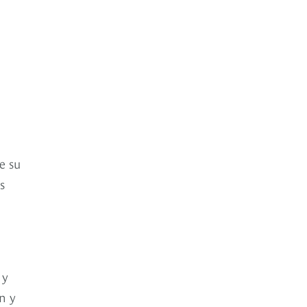
e su
s
o
 y
n y