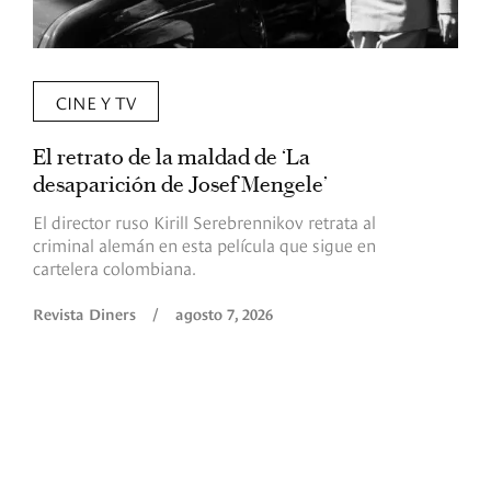
CINE Y TV
El retrato de la maldad de ‘La
L
desaparición de Josef Mengele’
d
d
El director ruso Kirill Serebrennikov retrata al
criminal alemán en esta película que sigue en
F
cartelera colombiana.
s
O
Revista Diners
/
agosto 7, 2026
é
c
p
a
R