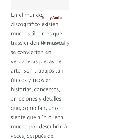
En el mundo
Trinity Audio
discográfico existen
muchos álbumes que
trascienden lo musical y
player ready...
se convierten en
verdaderas piezas de
arte. Son trabajos tan
únicos y ricos en
historias, conceptos,
emociones y detalles
que, como fan, uno
siente que aún queda
mucho por descubrir. A
veces, después de