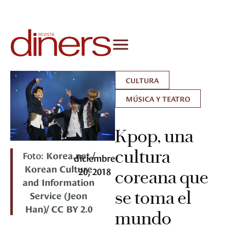
CULTURA
MÚSICA Y TEATRO
Kpop, una
cultura
Foto:
Korea.net /
diciembre
Korean Culture
20, 2018
coreana que
and Information
se toma el
Service (Jeon
Han)/ CC BY 2.0
mundo