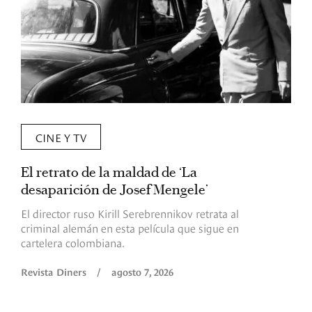
CINE Y TV
El retrato de la maldad de ‘La
L
desaparición de Josef Mengele’
d
d
El director ruso Kirill Serebrennikov retrata al
criminal alemán en esta película que sigue en
F
cartelera colombiana.
s
O
Revista Diners
/
agosto 7, 2026
é
c
p