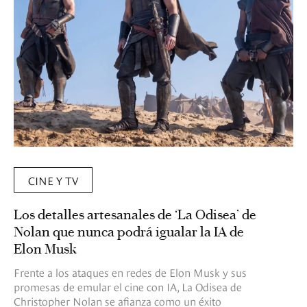
CINE Y TV
Los detalles artesanales de ‘La Odisea’ de
Nolan que nunca podrá igualar la IA de
Elon Musk
Frente a los ataques en redes de Elon Musk y sus
promesas de emular el cine con IA, La Odisea de
Christopher Nolan se afianza como un éxito