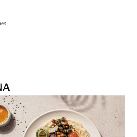
mes
NA