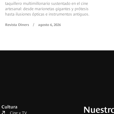
taquillero multimillonario sustentado en el cine
artesanal: desde marionetas gigantes y prótesis
hasta ilusiones ópticas e instrumentos antiguos.
Revista Diners
/
agosto 6, 2026
Nuestro
Cultura
Cine y TV