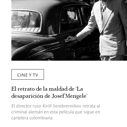
CINE Y TV
El retrato de la maldad de ‘La
desaparición de Josef Mengele’
El director ruso Kirill Serebrennikov retrata al
criminal alemán en esta película que sigue en
cartelera colombiana.