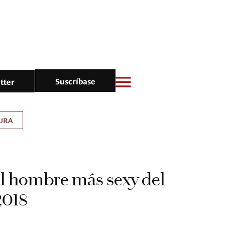
Suscríbase
tter
URA
 el hombre más sexy del
2018