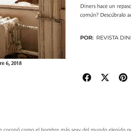
Diners hace un repaso
común? Descúbralo aq
POR:
REVISTA DI
e 6, 2018
 se coronó como el hombre más sexy del mundo elegido po