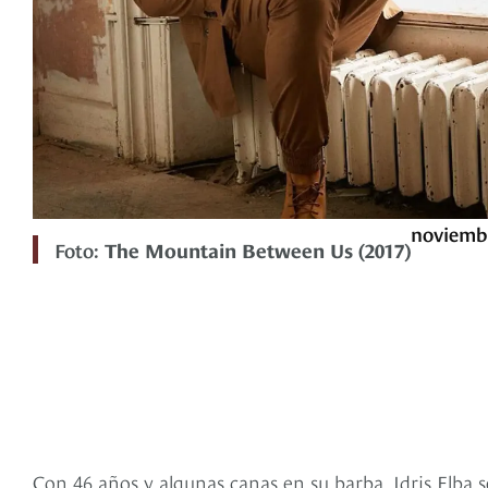
noviembr
Foto:
The Mountain Between Us (2017)
Con 46 años y algunas canas en su barba, Idris Elba