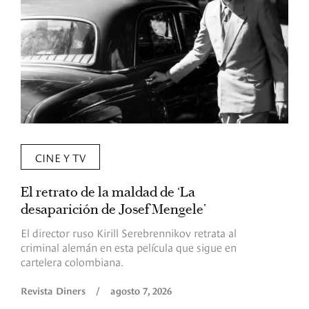
CINE Y TV
El retrato de la maldad de ‘La
L
desaparición de Josef Mengele’
d
d
El director ruso Kirill Serebrennikov retrata al
criminal alemán en esta película que sigue en
F
cartelera colombiana.
s
O
Revista Diners
/
agosto 7, 2026
é
c