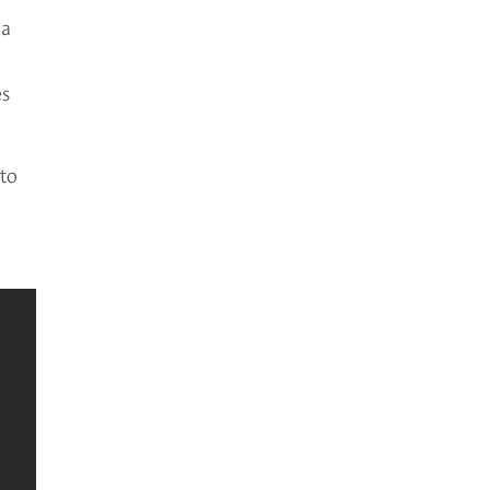
la
es
to