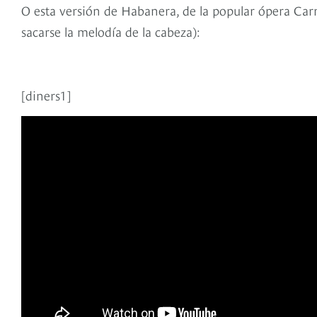
O esta versión de Habanera, de la popular ópera Carm
sacarse la melodía de la cabeza):
[diners1]