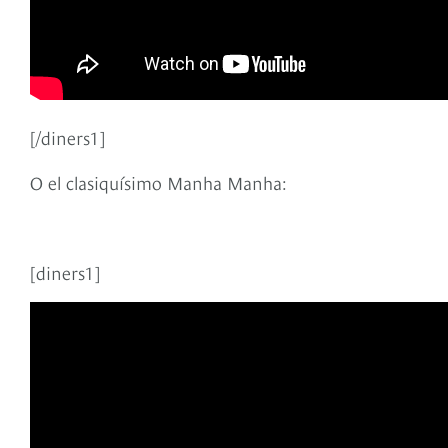
[/diners1]
O el clasiquísimo Manha Manha:
[diners1]