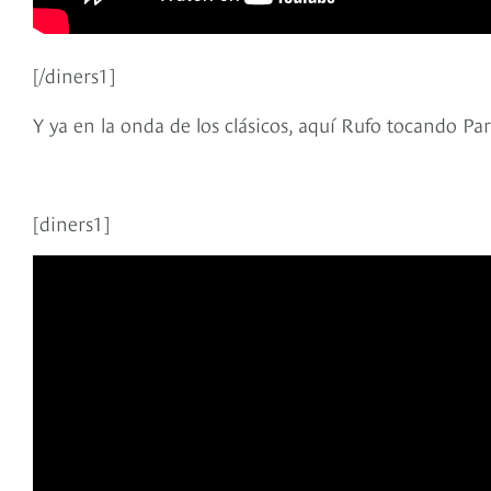
[/diners1]
Y ya en la onda de los clásicos, aquí Rufo tocando Pa
[diners1]