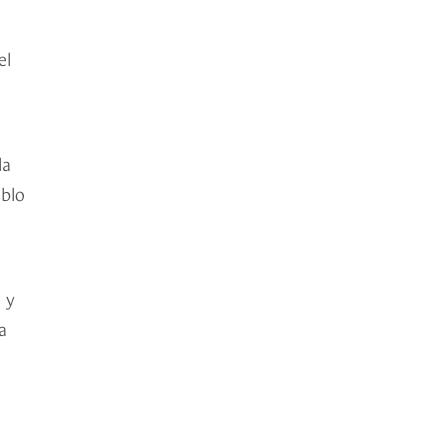
el
la
ablo
 y
a