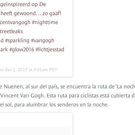
geïnspireerd op De
 heeft gewoond… zo gaaf!
centvangogh #nighttime
treetleaks
nd #sparkling #vangogh
rk #glow2016 #lichtjesstad
 on
Jan 1, 2017 at 4:01am PST
e Nuenen, al sur del país, se encuentra la ruta de ‘La noc
Vincent Van Gogh. Esta ruta para ciclistas está cubierta 
el sol, para alumbrar los senderos en la noche.