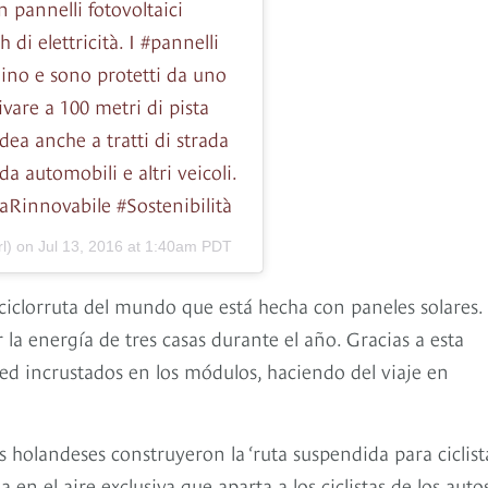
 pannelli fotovoltaici
di elettricità. I #pannelli
tallino e sono protetti da uno
ivare a 100 metri di pista
dea anche a tratti di strada
a automobili e altri veicoli.
aRinnovabile #Sostenibilità
l) on
Jul 13, 2016 at 1:40am PDT
iclorruta del mundo que está hecha con paneles solares.
la energía de tres casas durante el año. Gracias a esta
led incrustados en los módulos, haciendo del viaje en
s holandeses construyeron la ‘ruta suspendida para ciclista
n el aire exclusiva que aparta a los ciclistas de los autos