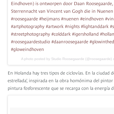
Eindhoven) is ontworpen door Daan Roosegaarde, 
Sterrennacht van Vincent van Gogh die in Nuenen
#roosegaarde #heijmans #nuenen #eindhoven #vin
#artphotography #artwork #nights #lightanddark #s
#streetphotography #colddark #igersholland #holla
#roosegaardestudio #daanroosegaarde #glowintheda
#gloweindhoven
A photo posted by Studio Roosegaarde (@roosegaarde)
En Holanda hay tres tipos de ciclovías. En la ciudad d
estrellada’, inspirada en la obra homónima del pintor 
pintura fosforescente que se recarga con la energía d