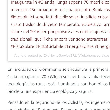
Inaugurata in #Olanda, lunga appena 70 metri e con
integrati, #Solaroad in 6 mesi ha prodotto 3mila kwh 
#fotovoltaici sono fatti di celle solari in silicio cris
strato traslucido di vetro temperato. #Obiettivo: arr
solare nel 2016 per poi provare a estendere questa i
tradizionali, quelli che ancora vengono attraversati d
#PistaSolare #PistaCiclabile #EnergiaSolare #Energi
A photo posted by EkoHomeServiceSRL (@ekohomeservicesr
En la ciudad de Krommenie se encuentra la primera c
Cada año genera 70 kWh, lo suficiente para abastecer 
tecnología, las rutas están iluminadas con bombillos 
bicicleta una experiencia ecológica y segura.
Pensado en la seguridad de los ciclistas, los ingeniero
en la ciudad de Eindhoven. Es una glorieta suspendida e