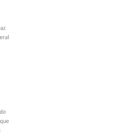
paz
eral
ndo
 que
á