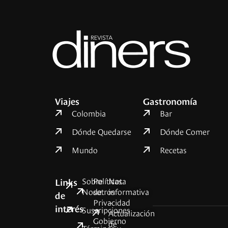
Viajes
Gastronomía
Colombia
Bar
Dónde Quedarse
Dónde Comer
Mundo
Recetas
Sobre
Políticas
Nota
Links
Nosotros
de
informativa
de
Privacidad
–
interés
Suscripciones
Actualización
Gobierno
de
Términos y