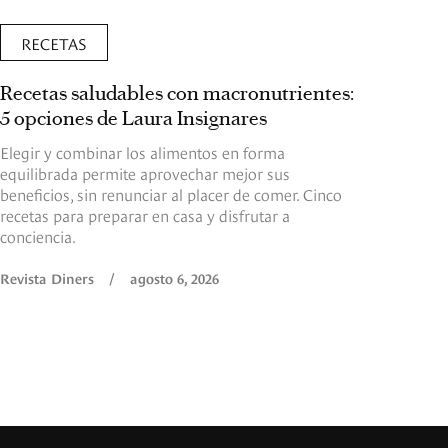
RECETAS
Recetas saludables con macronutrientes:
5 opciones de Laura Insignares
Elegir y combinar los alimentos en forma
equilibrada permite aprovechar mejor sus
beneficios, sin renunciar al placer de comer. Cinco
recetas para preparar en casa y disfrutar a
conciencia.
Revista Diners
/
agosto 6, 2026