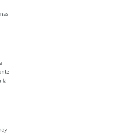
unas
a
tante
 la
hoy