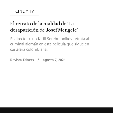
CINE Y TV
El retrato de la maldad de ‘La
desaparición de Josef Mengele’
El director ruso Kirill Serebrennikov retrata al
criminal alemán en esta película que sigue en
cartelera colombiana.
Revista Diners
/
agosto 7, 2026