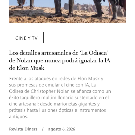
CINE Y TV
Los detalles artesanales de ‘La Odisea’
R
de Nolan que nunca podrá igualar la IA
m
de Elon Musk
I
Frente a los ataques en redes de Elon Musk y
E
sus promesas de emular el cine con IA, La
e
Odisea de Christopher Nolan se afianza como un
b
éxito taquillero multimillonario sustentado en el
C
cine artesanal: desde marionetas gigantes y
c
prótesis hasta ilusiones ópticas e instrumentos
antiguos.
R
Revista Diners
/
agosto 6, 2026