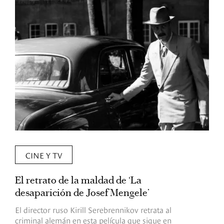
CINE Y TV
El retrato de la maldad de ‘La
L
desaparición de Josef Mengele’
d
d
El director ruso Kirill Serebrennikov retrata al
criminal alemán en esta película que sigue en
F