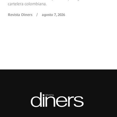
cartelera colombiana.
s
O
Revista Diners
/
agosto 7, 2026
é
c
p
a
R