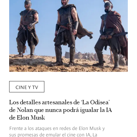
CINE Y TV
Los detalles artesanales de ‘La Odisea’
R
de Nolan que nunca podrá igualar la IA
m
de Elon Musk
I
Frente a los ataques en redes de Elon Musk y
E
sus promesas de emular el cine con IA, La
e