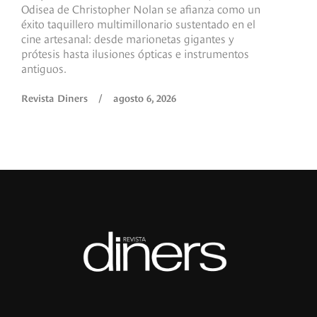
Odisea de Christopher Nolan se afianza como un
b
éxito taquillero multimillonario sustentado en el
C
cine artesanal: desde marionetas gigantes y
c
prótesis hasta ilusiones ópticas e instrumentos
antiguos.
R
Revista Diners
/
agosto 6, 2026