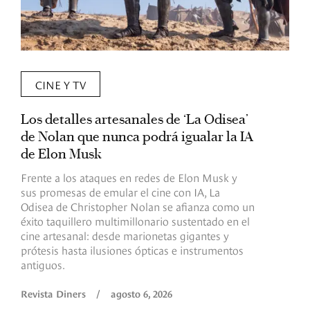
CINE Y TV
Los detalles artesanales de ‘La Odisea’
R
de Nolan que nunca podrá igualar la IA
m
de Elon Musk
I
Frente a los ataques en redes de Elon Musk y
E
sus promesas de emular el cine con IA, La
e
Odisea de Christopher Nolan se afianza como un
b
éxito taquillero multimillonario sustentado en el
C
cine artesanal: desde marionetas gigantes y
c
prótesis hasta ilusiones ópticas e instrumentos
antiguos.
R
Revista Diners
/
agosto 6, 2026